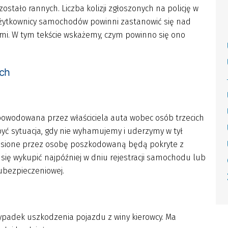
ostało rannych. Liczba kolizji zgłoszonych na policję w
 Użytkownicy samochodów powinni zastanowić się nad
i. W tym tekście wskażemy, czym powinno się ono
ch
powodowana przez właściciela auta wobec osób trzecich
być sytuacja, gdy nie wyhamujemy i uderzymy w tył
esione przez osobę poszkodowaną będą pokryte z
 się wykupić najpóźniej w dniu rejestracji samochodu lub
ubezpieczeniowej.
wypadek uszkodzenia pojazdu z winy kierowcy. Ma