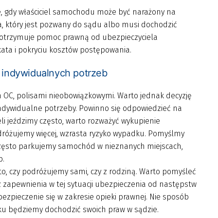
e, gdy właściciel samochodu może być narażony na
, który jest pozwany do sądu albo musi dochodzić
 otrzymuje pomoc prawną od ubezpieczyciela
ata i pokryciu kosztów postępowania.
 indywidualnych potrzeb
 OC, polisami nieobowiązkowymi. Warto jednak decyzję
ndywidualne potrzeby. Powinno się odpowiedzieć na
eli jeździmy często, warto rozważyć wykupienie
dróżujemy więcej, wzrasta ryzyko wypadku. Pomyślmy
często parkujemy samochód w nieznanych miejscach,
b.
o, czy podróżujemy sami, czy z rodziną. Warto pomyśleć
cz zapewnienia w tej sytuacji ubezpieczenia od następstw
zpieczenie się w zakresie opieki prawnej. Nie sposób
ku będziemy dochodzić swoich praw w sądzie.