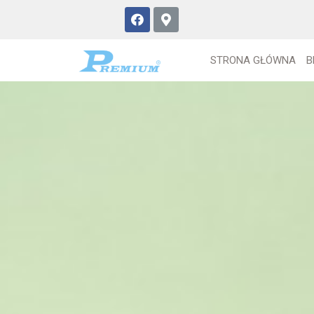
STRONA GŁÓWNA
B