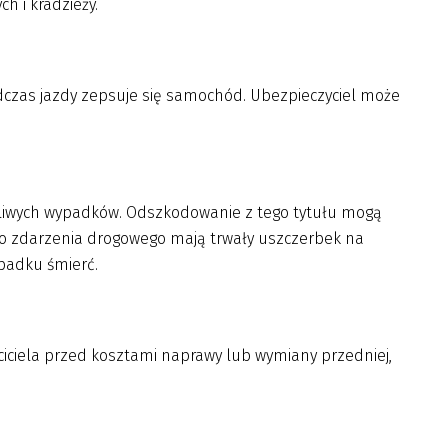
h i kradzieży.
dczas jazdy zepsuje się samochód. Ubezpieczyciel może
śliwych wypadków. Odszkodowanie z tego tytułu mogą
go zdarzenia drogowego mają trwały uszczerbek na
ypadku śmierć.
ściciela przed kosztami naprawy lub wymiany przedniej,